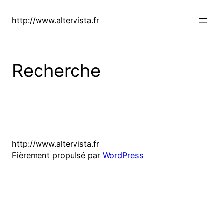
Aller
au
http://www.altervista.fr
contenu
Recherche
http://www.altervista.fr
Fièrement propulsé par
WordPress